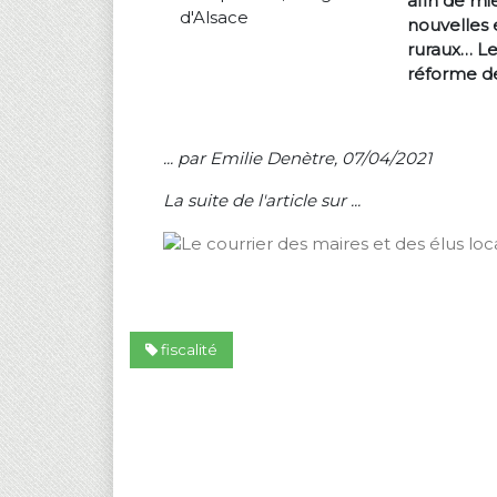
afin de mi
nouvelles 
ruraux… Le
réforme de 
... par
Emilie Denètre
, 07/04/2021
La suite de l'article sur ...
fiscalité