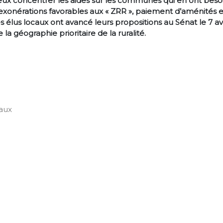
eux concentrer les aides sur les communes qui en ont besoin
exonérations favorables aux « ZRR », paiement d’aménités e
s élus locaux ont avancé leurs propositions au Sénat le 7 avr
la géographie prioritaire de la ruralité.