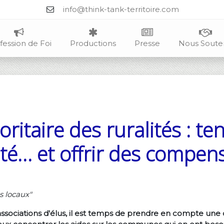
info@think-tank-territoire.com
fession de Foi
Productions
Presse
Nous Soute
ritaire des ruralités : te
ité… et offrir des compen
s locaux"
associations d'élus, il est temps de prendre en compte une déf