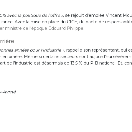
15 avec la politique de l'offre »,
se réjouit d'emblée Vincent Moul
n France. Avec la mise en place du CICE, du pacte de responsabilité
er ministre de l'époque Edouard Philippe.
rrière
bonnes années pour l'industrie »,
rappelle son représentant, qui e
ur en arrière. Même si certains secteurs sont aujourd'hui sévè
art de l'industrie est désormais de 13,5 % du PIB national. Et, co
rry-Aymé