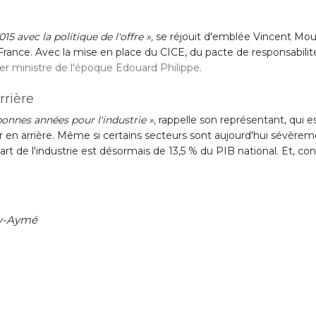
15 avec la politique de l'offre »,
se réjouit d'emblée Vincent Moul
n France. Avec la mise en place du CICE, du pacte de responsabilité
er ministre de l'époque Edouard Philippe.
rrière
bonnes années pour l'industrie »,
rappelle son représentant, qui e
ur en arrière. Même si certains secteurs sont aujourd'hui sévè
art de l'industrie est désormais de 13,5 % du PIB national. Et, co
rry-Aymé