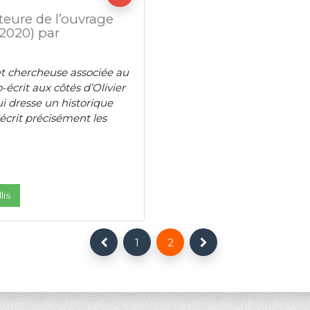
uteure de l’ouvrage
(2020) par
et chercheuse associée au
écrit aux côtés d’Olivier
i dresse un historique
décrit précisément les
lis
1
2