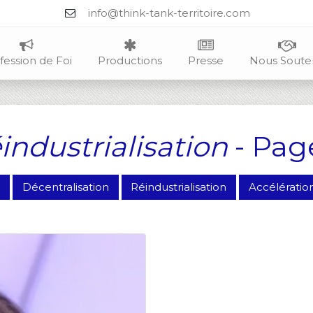
info@think-tank-territoire.com
fession de Foi
Productions
Presse
Nous Soute
industrialisation
- Pag
s
Décentralisation
Réindustrialisation
Accélération