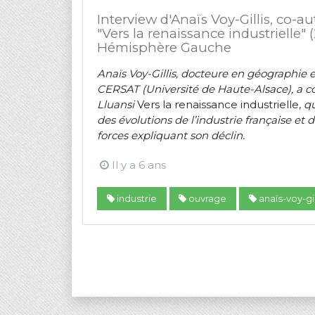
Interview d'Anaïs Voy-Gillis, co-a
"Vers la renaissance industrielle" 
Hémisphère Gauche
Anaïs Voy-Gillis, docteure en géographie 
CERSAT (Université de Haute-Alsace), a co-
Lluansi
Vers la renaissance industrielle,
qu
des évolutions de l’industrie française et 
forces expliquant son déclin.
Il y a 6 ans
industrie
ouvrage
anaïs-voy-gil