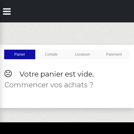
Panier
Compte
Livraison
Paiement
Example of shopping-bag
Votre panier est vide.
Commencer vos achats ?