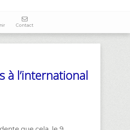
nir
Contact
s à l’international
idente que cela, le 9