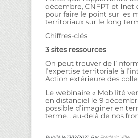
décembre, CNFPT et Inet or
pour faire le point sur les
territoriaux sur le long ter
Chiffres-clés
3 sites ressources
On peut trouver de l’informa
l’expertise territoriale à l’
Action extérieure des colle
Le webinaire « Mobilité ver
en distanciel le 9 décembre,
possible d’imaginer en ter
terme… au-delà de nos fron
Publié le 13/12/2021
Par
Frédéric Ville
...