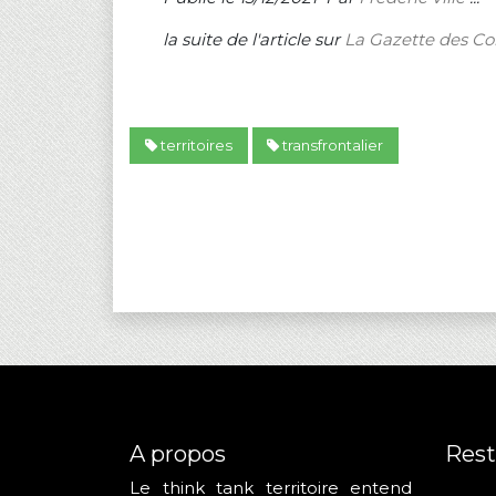
la suite de l'article sur
La Gazette des 
territoires
transfrontalier
A propos
Rest
Le think tank territoire entend